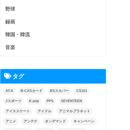
野球
録画
韓国・韓流
音楽
タグ
AT-X
B-CASカード
BSスカパー
CS161
Jスポーツ
K-pop
PPS
SEVENTEEN
アイススケート
アイドル
アニマルプラネット
アニメ
アンテナ
オンデマンド
キャンペーン