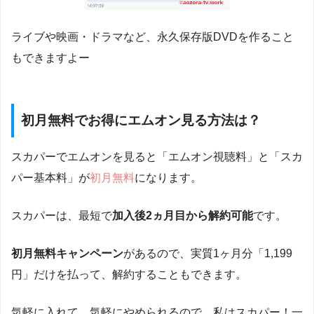
ライブや映画・ドラマなど、永久保存版DVDを作ること
もできますよー
初月無料でお得にエムオン見る方法は？
スカパーでエムオンを見ると「エムオン視聴料」と「スカ
パー基本料」が
初月無料
になります。
スカパーは、最短で
加入後2ヵ月目から解約可能
です。
初月無料キャンペーン
があるので、実質1ヶ月分「1,199
円」だけを払って、解約することもできます。
気軽に入れて、気軽にやめられるので、私はスカパー！一