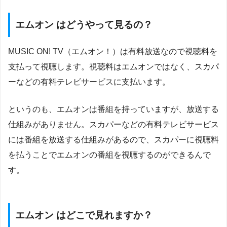
エムオン はどうやって見るの？
MUSIC ON! TV（エムオン！）は有料放送なので視聴料を
支払って視聴します。視聴料はエムオンではなく、スカパ
ーなどの有料テレビサービスに支払います。
というのも、エムオンは番組を持っていますが、放送する
仕組みがありません。スカパーなどの有料テレビサービス
には番組を放送する仕組みがあるので、スカパーに視聴料
を払うことでエムオンの番組を視聴するのができるんで
す。
エムオン はどこで見れますか？