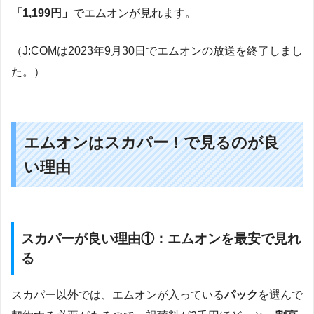
「1,199円」
でエムオンが見れます。
（J:COMは2023年9月30日でエムオンの放送を終了しまし
た。）
エムオンはスカパー！で見るのが良
い理由
スカパーが良い理由①：エムオンを最安で見れ
る
スカパー以外では、エムオンが入っている
パック
を選んで