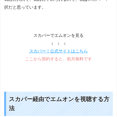
択だと思っています。
スカパーでエムオンを見る
↓ ↓ ↓
スカパー！公式サイトはこちら
ここから契約すると、初月無料です
スカパー経由でエムオンを視聴する方
法