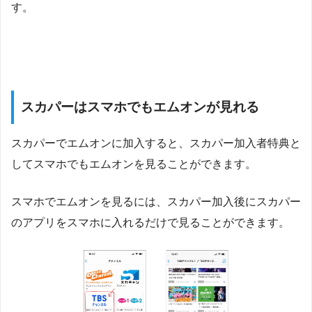
す。
スカパーはスマホでもエムオンが見れる
スカパーでエムオンに加入すると、スカパー加入者特典と
してスマホでもエムオンを見ることができます。
スマホでエムオンを見るには、スカパー加入後にスカパー
のアプリをスマホに入れるだけで見ることができます。