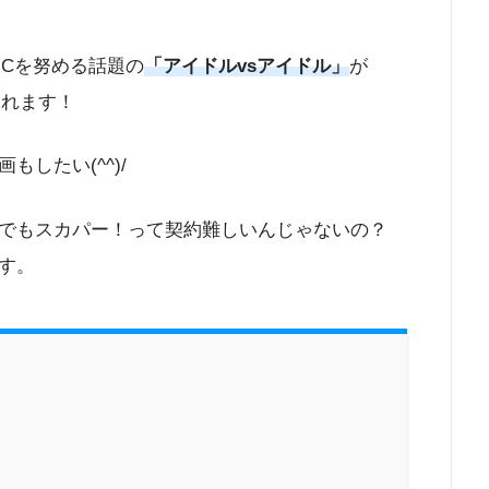
がMCを努める話題の
「アイドルvsアイドル」
が
されます！
したい(^^)/
でもスカパー！って契約難しいんじゃないの？
す。