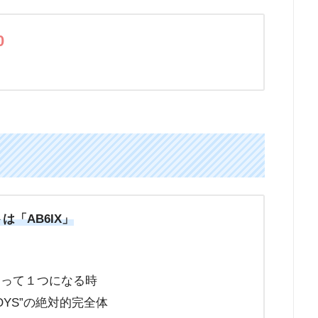
0
）
ストは「AB6IX」
さって１つになる時
OYS”の絶対的完全体