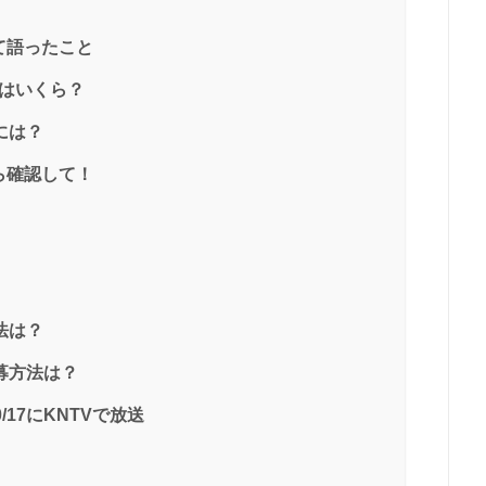
て語ったこと
金はいくら？
には？
ら確認して！
法は？
募方法は？
/17にKNTVで放送