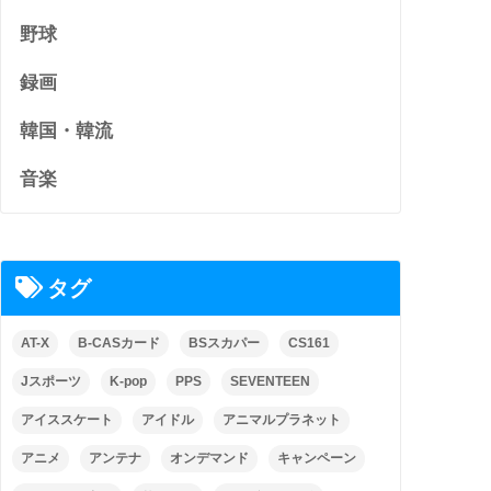
野球
録画
韓国・韓流
音楽
タグ
AT-X
B-CASカード
BSスカパー
CS161
Jスポーツ
K-pop
PPS
SEVENTEEN
アイススケート
アイドル
アニマルプラネット
アニメ
アンテナ
オンデマンド
キャンペーン